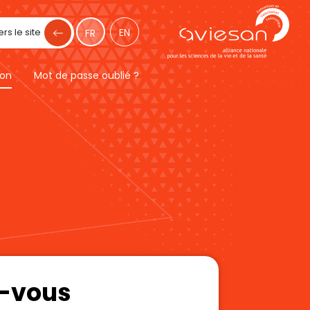
rs le site
EN
FR
on
Mot de passe oublié ?
z-vous