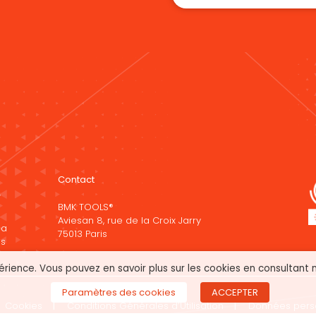
Contact
BMK TOOLS®
Aviesan 8, rue de la Croix Jarry
la
75013 Paris
es
érience. Vous pouvez en savoir plus sur les cookies en consultant
Paramètres des cookies
ACCEPTER
Cookies
Conditions Générales d’Utilisation
Données pers